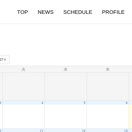
TOP
NEWS
SCHEDULE
PROFILE
027
火
水
木
3
4
5
6
0
11
12
13