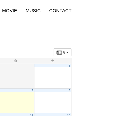
MOVIE
MUSIC
CONTACT
月
金
土
1
7
8
14
15