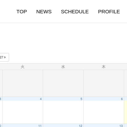
TOP
NEWS
SCHEDULE
PROFILE
027
火
水
木
3
4
5
6
0
11
12
13