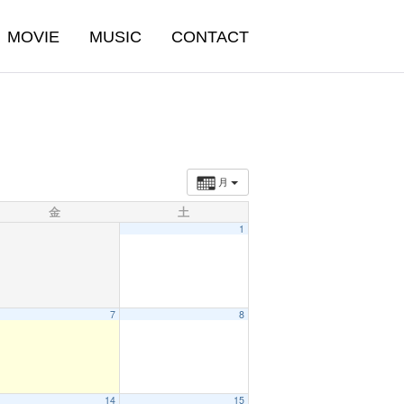
MOVIE
MUSIC
CONTACT
月
金
土
1
7
8
14
15