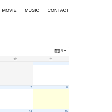
MOVIE
MUSIC
CONTACT
月
金
土
1
7
8
14
15