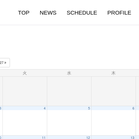
TOP
NEWS
SCHEDULE
PROFILE
027
火
水
木
3
4
5
6
0
11
12
13