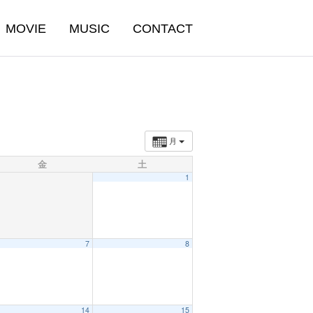
MOVIE
MUSIC
CONTACT
月
金
土
1
7
8
14
15