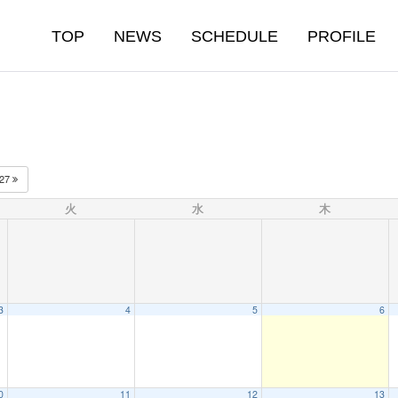
TOP
NEWS
SCHEDULE
PROFILE
027
火
水
木
3
4
5
6
0
11
12
13