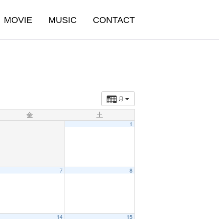
MOVIE
MUSIC
CONTACT
月
金
土
1
7
8
14
15