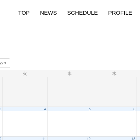
TOP
NEWS
SCHEDULE
PROFILE
027
火
水
木
3
4
5
6
0
11
12
13