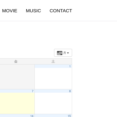
MOVIE
MUSIC
CONTACT
月
金
土
1
7
8
14
15