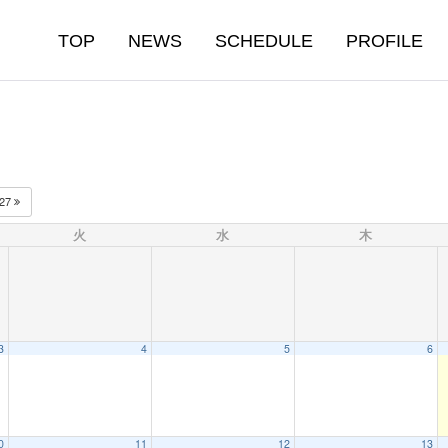
TOP
NEWS
SCHEDULE
PROFILE
027
火
水
木
3
4
5
6
0
11
12
13