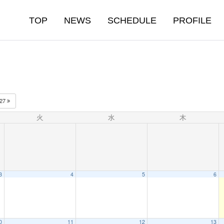
TOP
NEWS
SCHEDULE
PROFILE
027
火
水
木
3
4
5
6
0
11
12
13