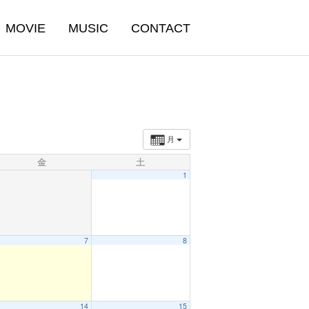
MOVIE
MUSIC
CONTACT
月
金
土
1
7
8
14
15