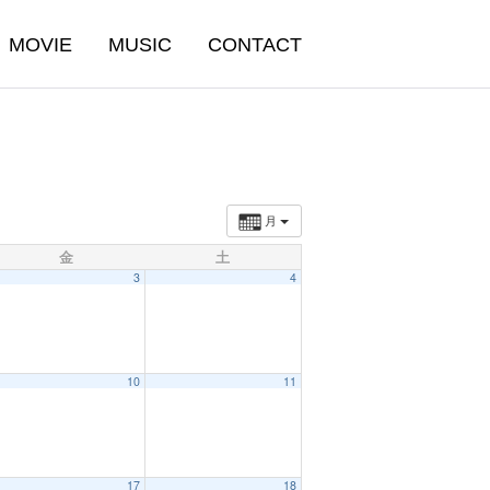
MOVIE
MUSIC
CONTACT
月
金
土
3
4
10
11
17
18