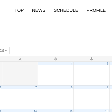
TOP
NEWS
SCHEDULE
PROFILE
022
火
水
木
1
2
6
7
8
9
3
14
15
16