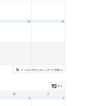
24
25
フィルタされたカレンダーに登録
月
金
土
3
4