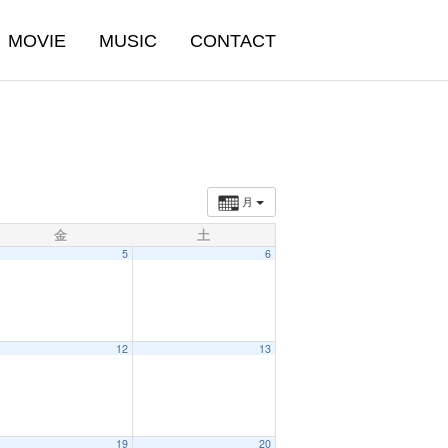
MOVIE
MUSIC
CONTACT
月
金
土
5
6
12
13
19
20