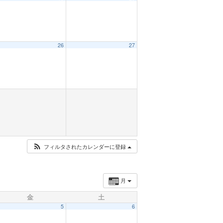
26
27
フィルタされたカレンダーに登録
月
金
土
5
6