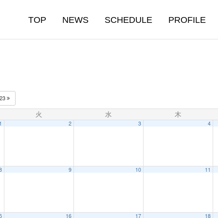
TOP
NEWS
SCHEDULE
PROFILE
023
火
水
木
1
2
3
4
8
9
10
11
5
16
17
18