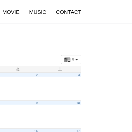
MOVIE
MUSIC
CONTACT
月
金
土
2
3
9
10
16
17