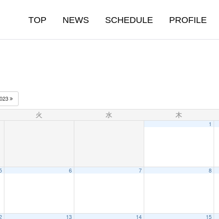
TOP
NEWS
SCHEDULE
PROFILE
023
火
水
木
1
5
6
7
8
2
13
14
15