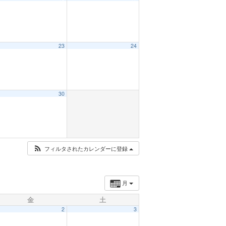
23
24
30
フィルタされたカレンダーに登録
月
金
土
2
3