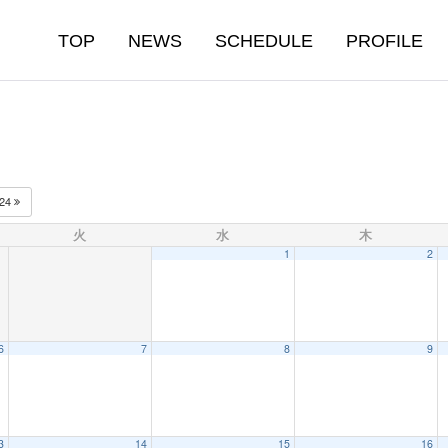
TOP
NEWS
SCHEDULE
PROFILE
024
火
水
木
1
2
6
7
8
9
3
14
15
16