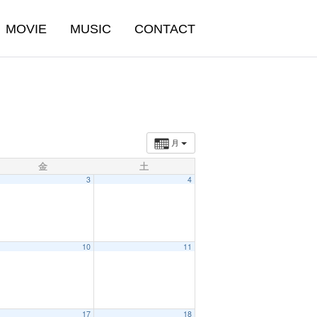
MOVIE
MUSIC
CONTACT
月
金
土
3
4
10
11
17
18