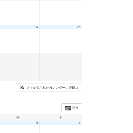
24
25
フィルタされたカレンダーに登録
月
金
土
3
4