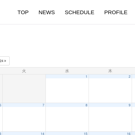
TOP
NEWS
SCHEDULE
PROFILE
024
火
水
木
1
2
6
7
8
9
3
14
15
16