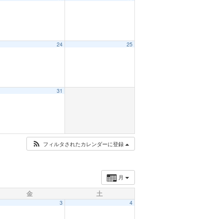
24
25
31
フィルタされたカレンダーに登録
月
金
土
3
4