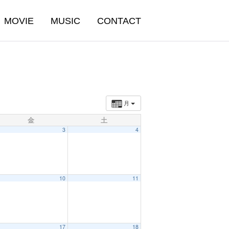
MOVIE
MUSIC
CONTACT
月
金
土
3
4
10
11
17
18