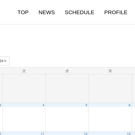
TOP
NEWS
SCHEDULE
PROFILE
024
火
水
木
3
4
5
6
0
11
12
13