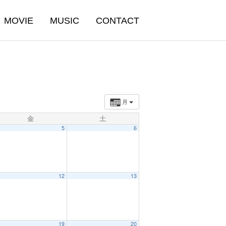
MOVIE
MUSIC
CONTACT
月
金
土
5
6
12
13
19
20