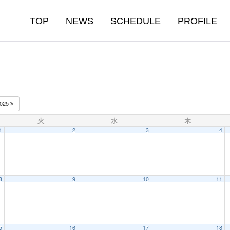
TOP
NEWS
SCHEDULE
PROFILE
025
火
水
木
1
2
3
4
8
9
10
11
5
16
17
18