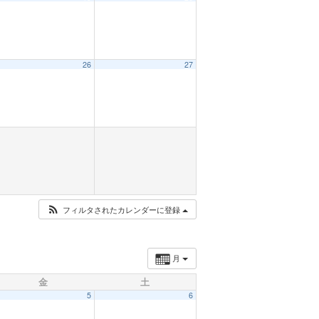
26
27
フィルタされたカレンダーに登録
月
金
土
5
6