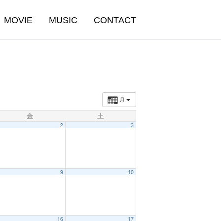
MOVIE
MUSIC
CONTACT
月
金
土
2
3
9
10
16
17