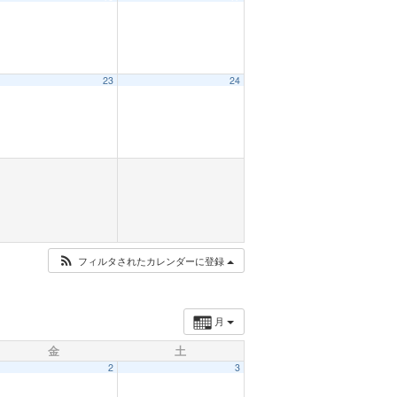
23
24
フィルタされたカレンダーに登録
月
金
土
2
3