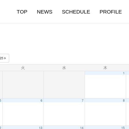
TOP
NEWS
SCHEDULE
PROFILE
025
火
水
木
1
5
6
7
8
2
13
14
15