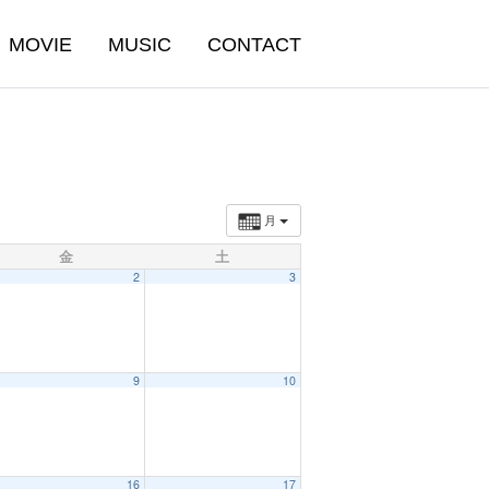
MOVIE
MUSIC
CONTACT
月
金
土
2
3
9
10
16
17