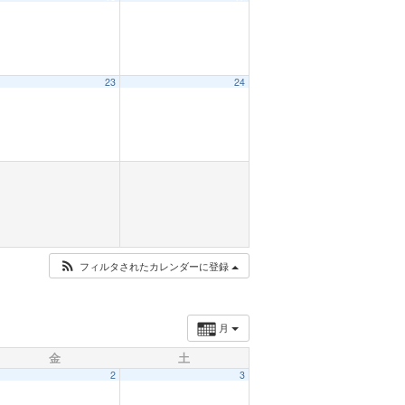
23
24
フィルタされたカレンダーに登録
月
金
土
2
3