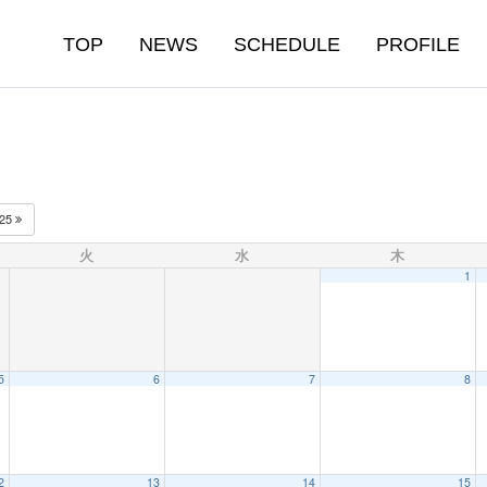
TOP
NEWS
SCHEDULE
PROFILE
025
火
水
木
1
5
6
7
8
2
13
14
15