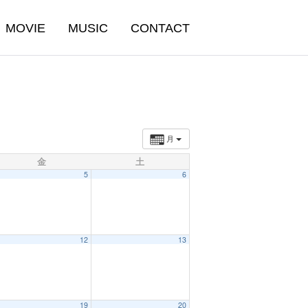
MOVIE
MUSIC
CONTACT
月
金
土
5
6
12
13
19
20