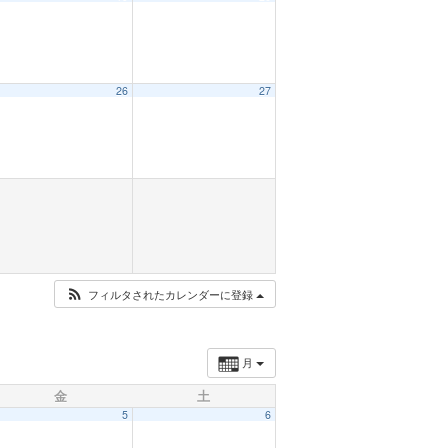
26
27
フィルタされたカレンダーに登録
月
金
土
5
6