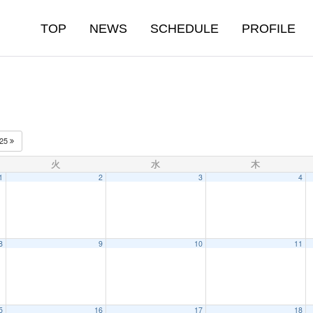
TOP
NEWS
SCHEDULE
PROFILE
025
火
水
木
1
2
3
4
8
9
10
11
5
16
17
18