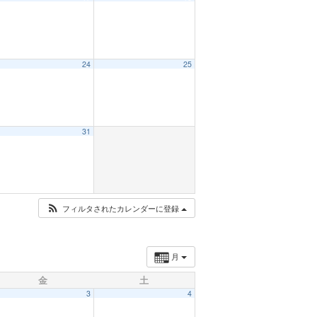
24
25
31
フィルタされたカレンダーに登録
月
金
土
3
4