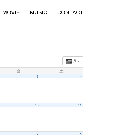
MOVIE
MUSIC
CONTACT
月
金
土
3
4
10
11
17
18