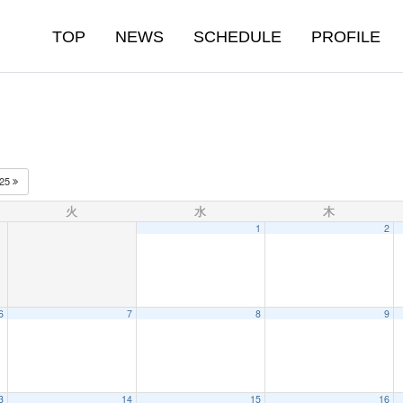
TOP
NEWS
SCHEDULE
PROFILE
025
火
水
木
1
2
6
7
8
9
3
14
15
16