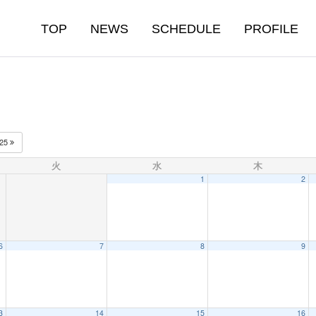
TOP
NEWS
SCHEDULE
PROFILE
025
火
水
木
1
2
6
7
8
9
3
14
15
16