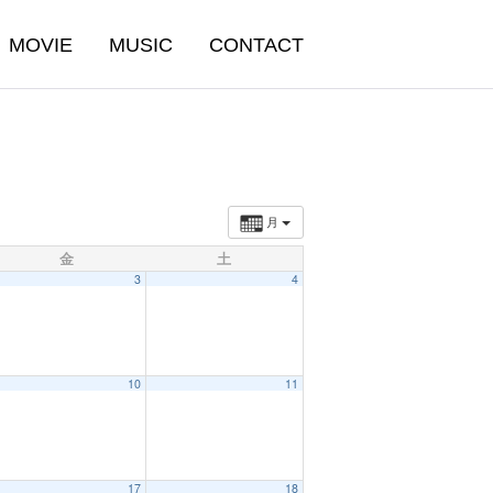
MOVIE
MUSIC
CONTACT
月
金
土
3
4
10
11
17
18