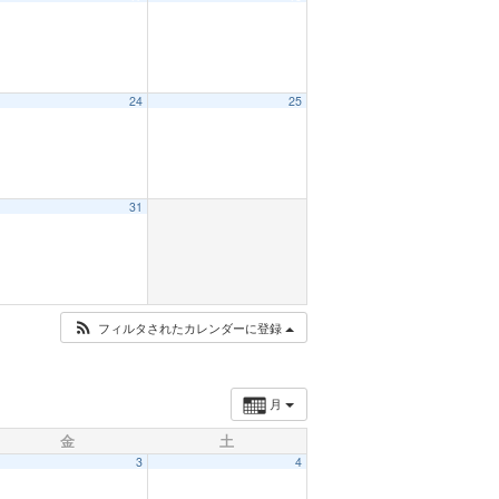
24
25
31
フィルタされたカレンダーに登録
月
金
土
3
4