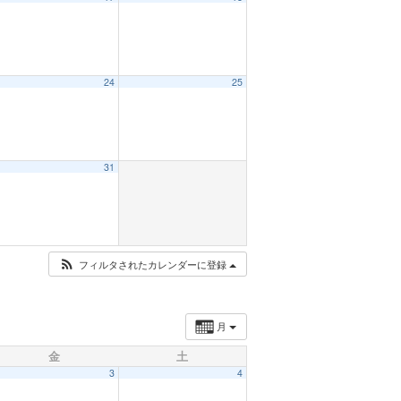
24
25
31
フィルタされたカレンダーに登録
月
金
土
3
4