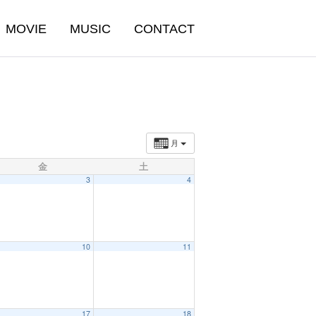
MOVIE
MUSIC
CONTACT
月
金
土
3
4
10
11
17
18