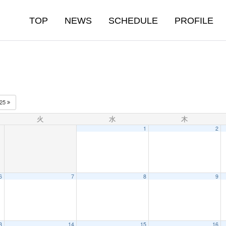
TOP
NEWS
SCHEDULE
PROFILE
025
火
水
木
1
2
6
7
8
9
3
14
15
16