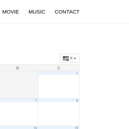
MOVIE
MUSIC
CONTACT
月
金
土
1
7
8
14
15