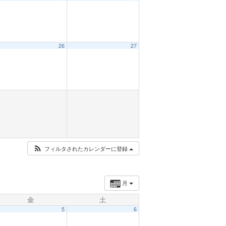
26
27
フィルタされたカレンダーに登録
月
金
土
5
6