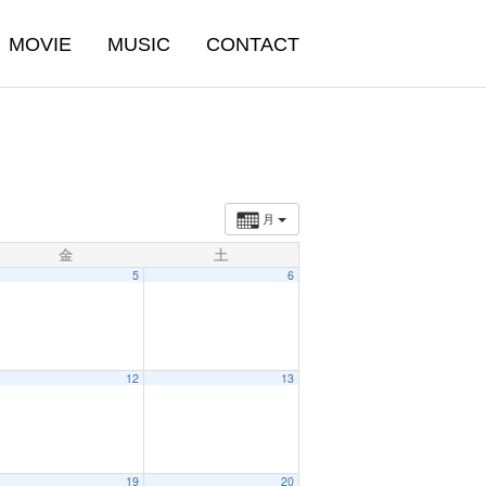
MOVIE
MUSIC
CONTACT
月
金
土
5
6
12
13
19
20