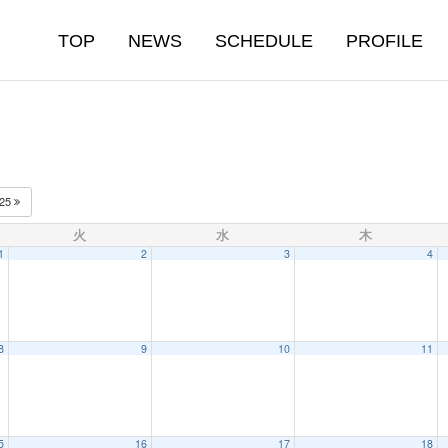
TOP
NEWS
SCHEDULE
PROFILE
025
火
水
木
1
2
3
4
8
9
10
11
5
16
17
18