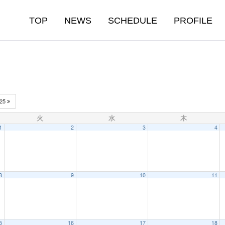
TOP
NEWS
SCHEDULE
PROFILE
025
火
水
木
1
2
3
4
8
9
10
11
5
16
17
18