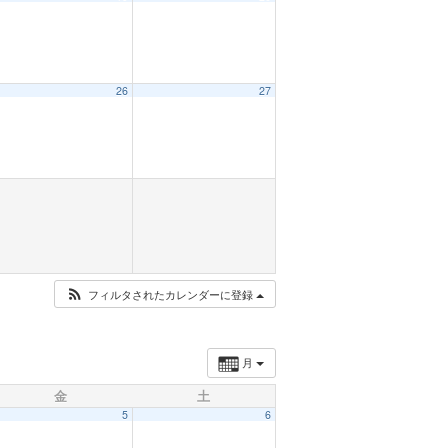
26
27
フィルタされたカレンダーに登録
月
金
土
5
6