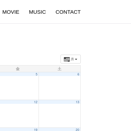
MOVIE
MUSIC
CONTACT
月
金
土
5
6
12
13
19
20