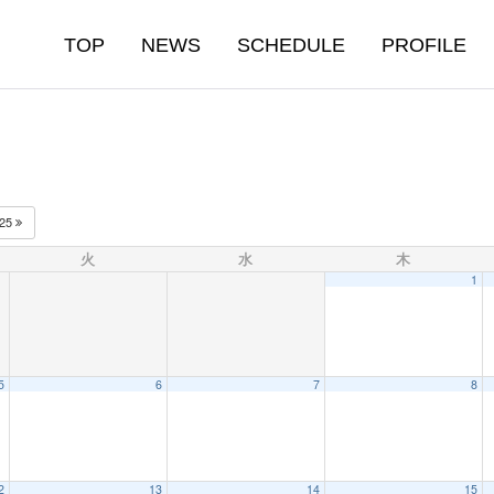
TOP
NEWS
SCHEDULE
PROFILE
025
火
水
木
1
5
6
7
8
2
13
14
15