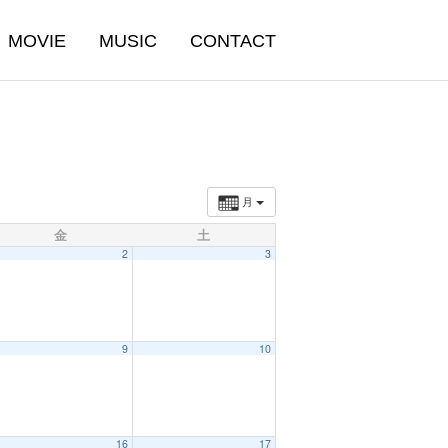
MOVIE
MUSIC
CONTACT
月
金
土
2
3
9
10
16
17