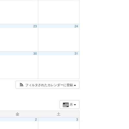
23
24
30
31
フィルタされたカレンダーに登録
月
金
土
2
3