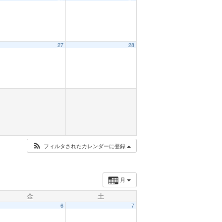
27
28
フィルタされたカレンダーに登録
月
金
土
6
7