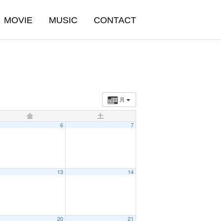
MOVIE
MUSIC
CONTACT
月
金
土
6
7
13
14
20
21