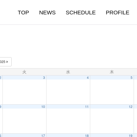
TOP
NEWS
SCHEDULE
PROFILE
025
火
水
木
2
3
4
5
9
10
11
12
6
17
18
19