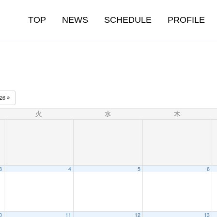
TOP
NEWS
SCHEDULE
PROFILE
026
火
水
木
3
4
5
6
0
11
12
13