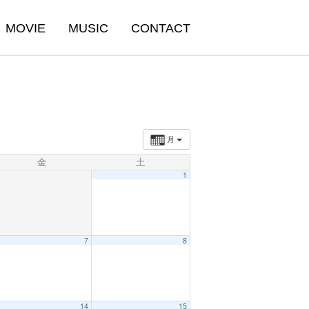
MOVIE
MUSIC
CONTACT
月
金
土
1
7
8
14
15