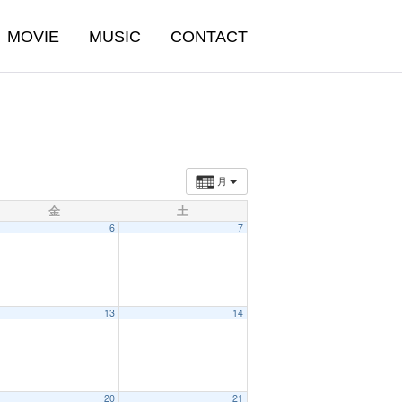
MOVIE
MUSIC
CONTACT
月
金
土
6
7
13
14
20
21