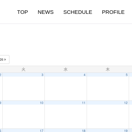
TOP
NEWS
SCHEDULE
PROFILE
026
火
水
木
2
3
4
5
9
10
11
12
6
17
18
19