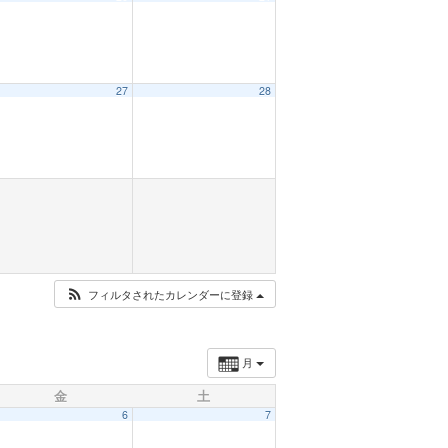
27
28
フィルタされたカレンダーに登録
月
金
土
6
7