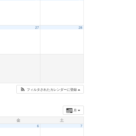
27
28
フィルタされたカレンダーに登録
月
金
土
6
7