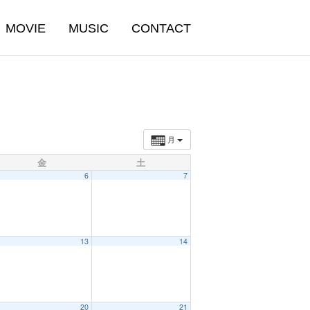
MOVIE
MUSIC
CONTACT
月
金
土
6
7
13
14
20
21