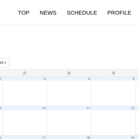
TOP
NEWS
SCHEDULE
PROFILE
026
火
水
木
2
3
4
5
9
10
11
12
6
17
18
19