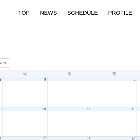
TOP
NEWS
SCHEDULE
PROFILE
026
火
水
木
2
3
4
5
9
10
11
12
6
17
18
19