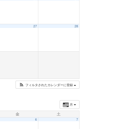
27
28
フィルタされたカレンダーに登録
月
金
土
6
7