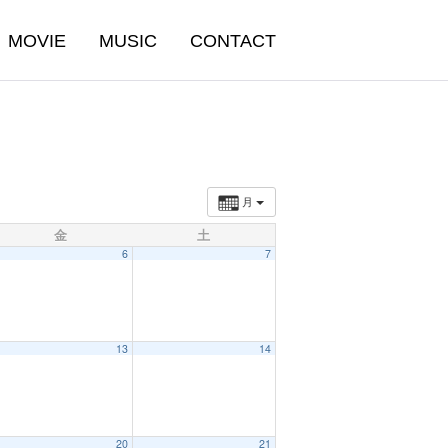
MOVIE
MUSIC
CONTACT
月
金
土
6
7
13
14
20
21