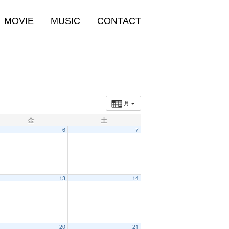
MOVIE
MUSIC
CONTACT
月
金
土
6
7
13
14
20
21