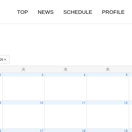
TOP
NEWS
SCHEDULE
PROFILE
026
火
水
木
2
3
4
5
9
10
11
12
6
17
18
19