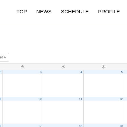
TOP
NEWS
SCHEDULE
PROFILE
026
火
水
木
2
3
4
5
9
10
11
12
6
17
18
19