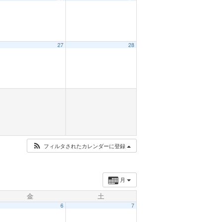
27
28
フィルタされたカレンダーに登録
月
金
土
6
7