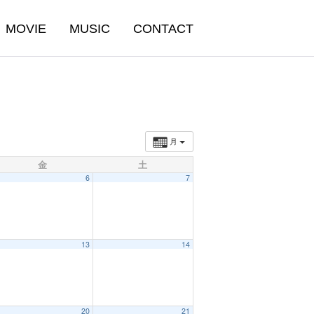
MOVIE
MUSIC
CONTACT
月
金
土
6
7
13
14
20
21