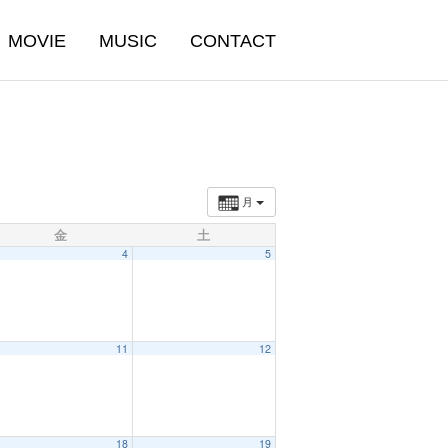
MOVIE
MUSIC
CONTACT
月
金
土
4
5
11
12
18
19