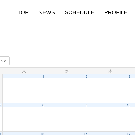
TOP
NEWS
SCHEDULE
PROFILE
026
火
水
木
1
2
3
7
8
9
10
4
15
16
17