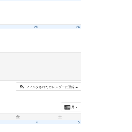
25
26
フィルタされたカレンダーに登録
月
金
土
4
5