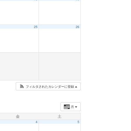
25
26
フィルタされたカレンダーに登録
月
金
土
4
5