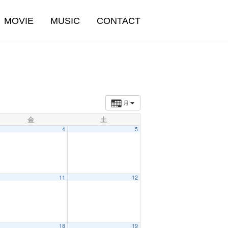
MOVIE
MUSIC
CONTACT
月
金
土
4
5
11
12
18
19