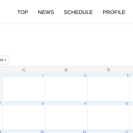
TOP
NEWS
SCHEDULE
PROFILE
026
火
水
木
1
2
3
7
8
9
10
4
15
16
17