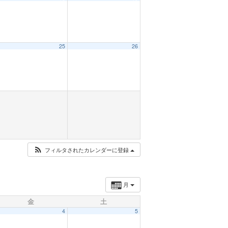
25
26
フィルタされたカレンダーに登録
月
金
土
4
5