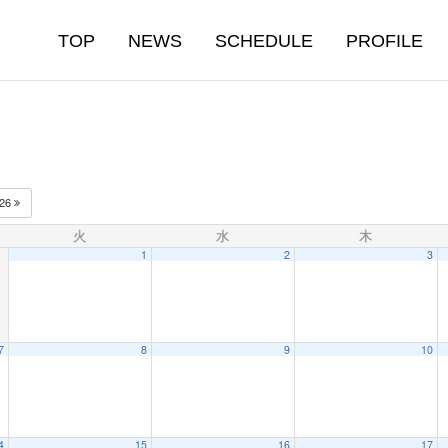
TOP
NEWS
SCHEDULE
PROFILE
026
火
水
木
1
2
3
7
8
9
10
4
15
16
17