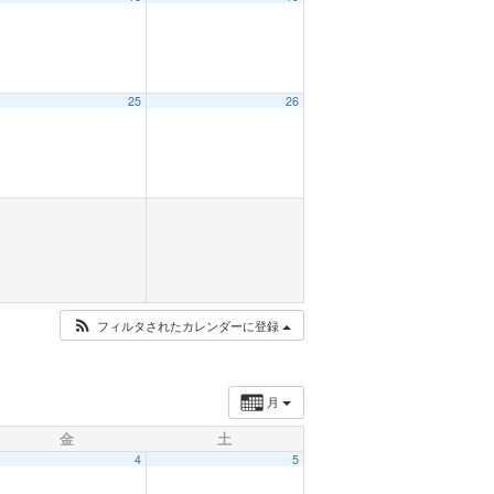
25
26
フィルタされたカレンダーに登録
月
金
土
4
5