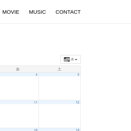
MOVIE
MUSIC
CONTACT
月
金
土
4
5
11
12
18
19