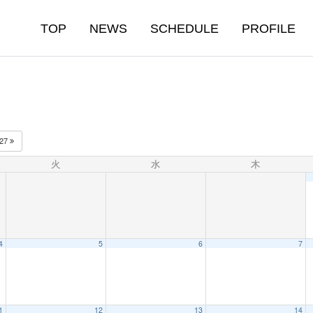
TOP
NEWS
SCHEDULE
PROFILE
027
火
水
木
4
5
6
7
1
12
13
14