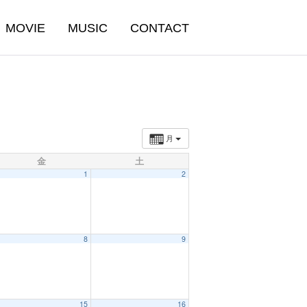
MOVIE
MUSIC
CONTACT
月
金
土
1
2
8
9
15
16