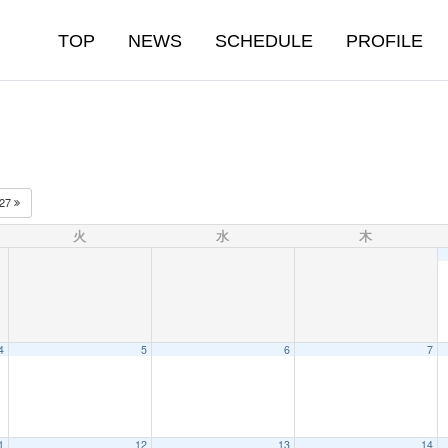
TOP
NEWS
SCHEDULE
PROFILE
027
火
水
木
4
5
6
7
1
12
13
14