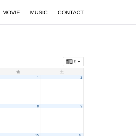
MOVIE
MUSIC
CONTACT
月
金
土
1
2
8
9
15
16