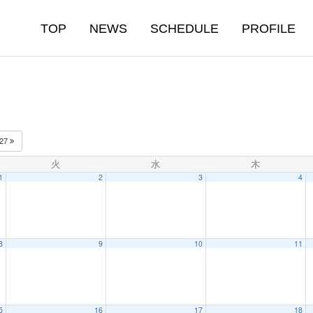
TOP
NEWS
SCHEDULE
PROFILE
027
火
水
木
1
2
3
4
8
9
10
11
5
16
17
18