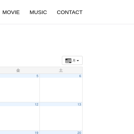
MOVIE
MUSIC
CONTACT
月
金
土
5
6
12
13
19
20