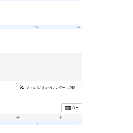
26
27
フィルタされたカレンダーに登録
月
金
土
5
6