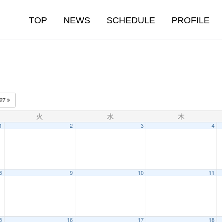
TOP
NEWS
SCHEDULE
PROFILE
027
火
水
木
1
2
3
4
8
9
10
11
5
16
17
18