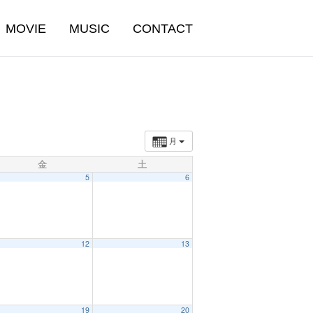
MOVIE
MUSIC
CONTACT
月
金
土
5
6
12
13
19
20