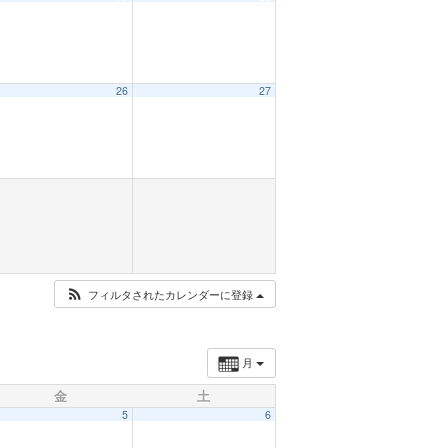
26
27
フィルタされたカレンダーに登録
月
金
土
5
6