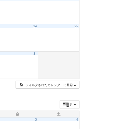
24
25
31
フィルタされたカレンダーに登録
月
金
土
3
4