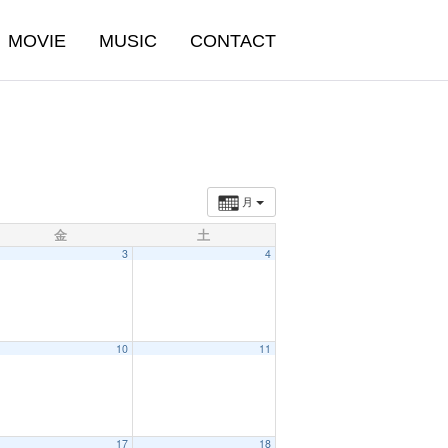
MOVIE
MUSIC
CONTACT
月
金
土
3
4
10
11
17
18