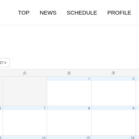
TOP
NEWS
SCHEDULE
PROFILE
027
火
水
木
1
2
6
7
8
9
3
14
15
16