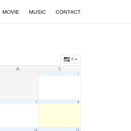
MOVIE
MUSIC
CONTACT
月
金
土
1
7
8
14
15