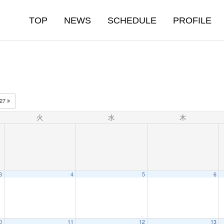
TOP
NEWS
SCHEDULE
PROFILE
027
火
水
木
3
4
5
6
0
11
12
13