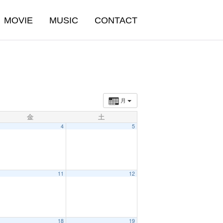
MOVIE
MUSIC
CONTACT
月
金
土
4
5
11
12
18
19