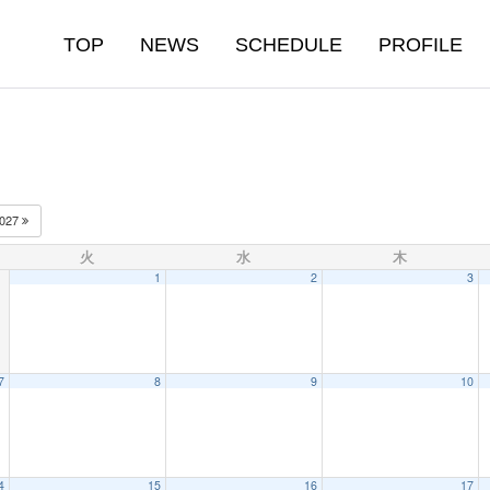
TOP
NEWS
SCHEDULE
PROFILE
027
火
水
木
1
2
3
7
8
9
10
4
15
16
17