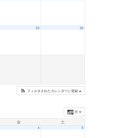
25
26
フィルタされたカレンダーに登録
月
金
土
4
5