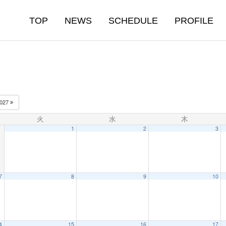
TOP
NEWS
SCHEDULE
PROFILE
027
火
水
木
1
2
3
7
8
9
10
4
15
16
17