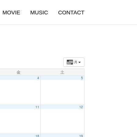
MOVIE
MUSIC
CONTACT
月
金
土
4
5
11
12
18
19