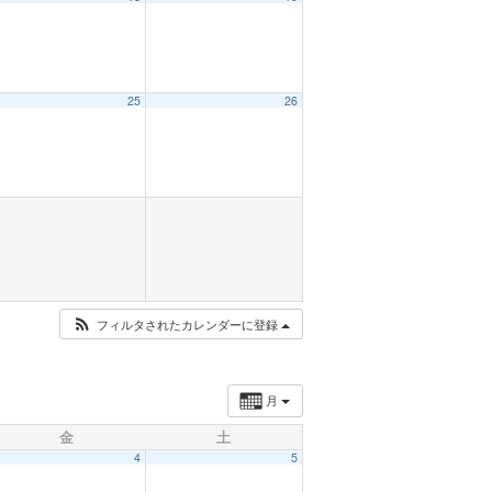
25
26
フィルタされたカレンダーに登録
月
金
土
4
5