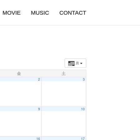
MOVIE
MUSIC
CONTACT
月
金
土
2
3
9
10
16
17