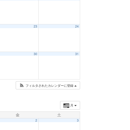
23
24
30
31
フィルタされたカレンダーに登録
月
金
土
2
3