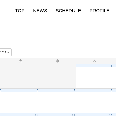
TOP
NEWS
SCHEDULE
PROFILE
2027
火
水
木
1
5
6
7
8
2
13
14
15