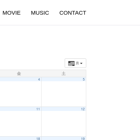
MOVIE
MUSIC
CONTACT
月
金
土
4
5
11
12
18
19