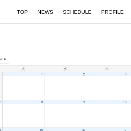
TOP
NEWS
SCHEDULE
PROFILE
028
火
水
木
1
2
3
7
8
9
10
4
15
16
17