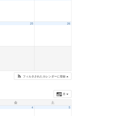
25
26
フィルタされたカレンダーに登録
月
金
土
4
5