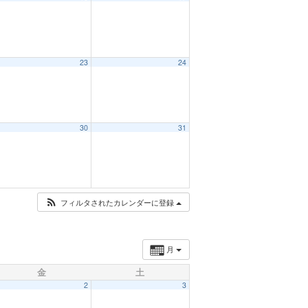
23
24
30
31
フィルタされたカレンダーに登録
月
金
土
2
3