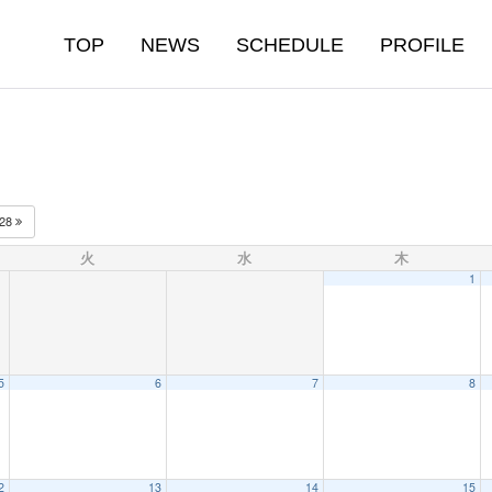
TOP
NEWS
SCHEDULE
PROFILE
028
火
水
木
1
5
6
7
8
2
13
14
15