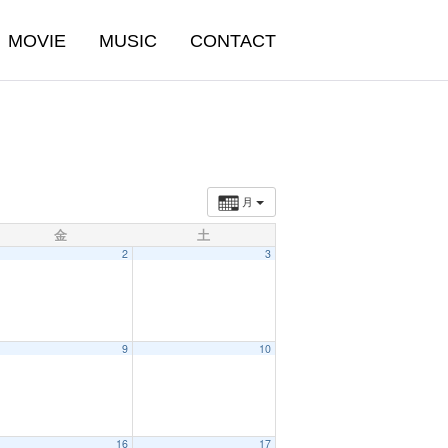
MOVIE
MUSIC
CONTACT
月
金
土
2
3
9
10
16
17