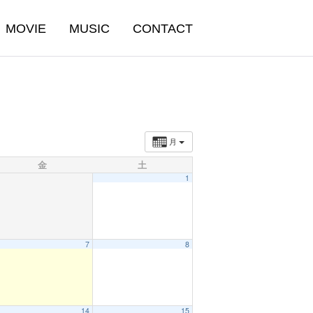
MOVIE
MUSIC
CONTACT
月
金
土
1
7
8
14
15