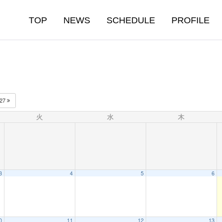
TOP
NEWS
SCHEDULE
PROFILE
027
火
水
木
3
4
5
6
0
11
12
13