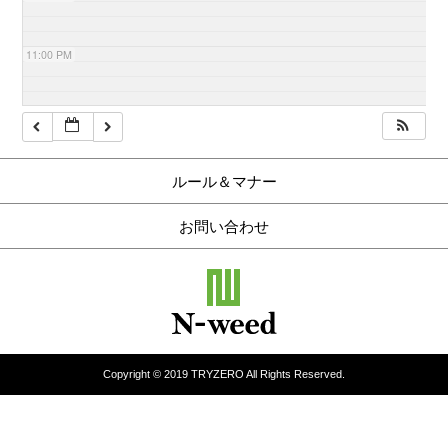
11:00 PM
ルール＆マナー
お問い合わせ
Copyright © 2019 TRYZERO All Rights Reserved.