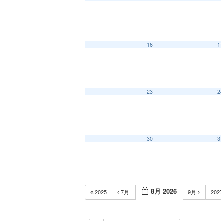
12:00 AM
16
1
1:00 AM
2:00 AM
23
2
3:00 AM
30
3
4:00 AM
5:00 AM
8月 2026
2025
7月
9月
202
6:00 AM