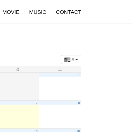
MOVIE
MUSIC
CONTACT
月
金
土
1
7
8
14
15