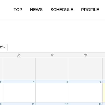
TOP
NEWS
SCHEDULE
PROFILE
027
火
水
木
3
4
5
6
0
11
12
13