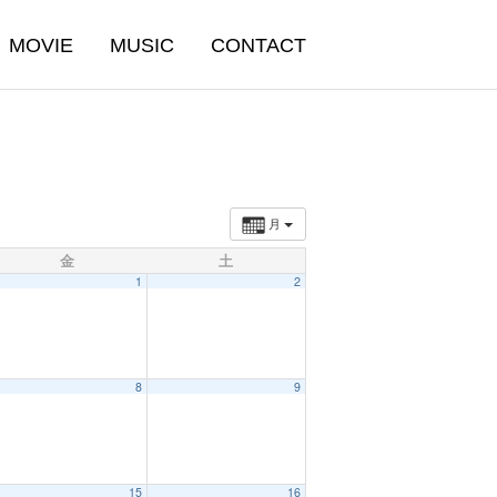
MOVIE
MUSIC
CONTACT
月
金
土
1
2
8
9
15
16