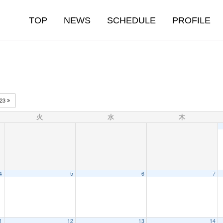
TOP
NEWS
SCHEDULE
PROFILE
023
火
水
木
4
5
6
7
1
12
13
14